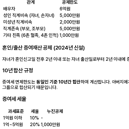
관계
공제한도
배우자
6억원
성인 직계비속 (자녀, 손자녀)
5,000만원
미성년 직계비속
2,000만원
직계존속 (부모, 조부모)
5,000만원
기타 친족 (6촌 혈족, 4촌 인척)
1,000만원
혼인/출산 증여재산 공제 (2024년 신설)
자녀가 혼인신고일 전후 2년 이내 또는 자녀 출산일로부터 2년 이내에 증
10년 합산 규정
증여세 면제한도는
동일인 기준 10년간 합산
하여 계산합니다. 아버지에게
그룹으로 합산되기 때문입니다.
증여세 세율
과세표준
세율
누진공제
1억원 이하
10%
-
1억~5억원
20%
1,000만원