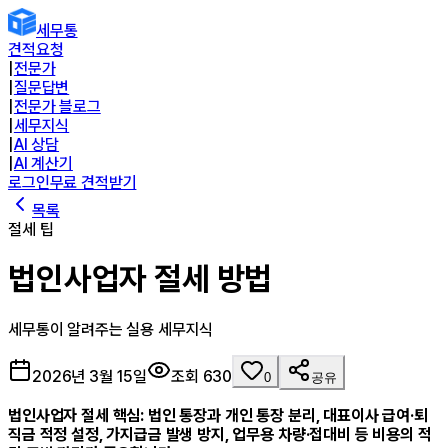
세무통
견적요청
|
전문가
|
질문답변
|
전문가 블로그
|
세무지식
|
AI 상담
|
AI 계산기
로그인
무료 견적받기
목록
절세 팁
법인사업자 절세 방법
세무통이 알려주는 실용 세무지식
2026년 3월 15일
조회
630
0
공유
법인사업자 절세 핵심: 법인 통장과 개인 통장 분리, 대표이사 급여·퇴
직금 적정 설정, 가지급금 발생 방지, 업무용 차량·접대비 등 비용의 적