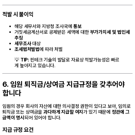
적발 시 불이익
해당 세무서와 지방청 조사국에
통보
거짓세금계산서로 공제받은 세액에 대한
부가가치세 및 법인세
추징
세무조사
대상
조세범처벌법
에 따라 처벌
💡
TIP:
핀테크 기술의 발달로 자료상 적발가능성은 빠르
게 높아지고 있습니다.
6. 임원 퇴직금/상여금 지급규정을 갖추어야
합니다
임원의 경우 회사의 자산에 대한 의사결정 권한이 있다고 보아, 임의로
퇴직금 또는 상여금을
과다하게 지급할 여지
가 있기 때문에
정관에 그
금액이 명시
되어 있어야 합니다.
지급 규정 요건