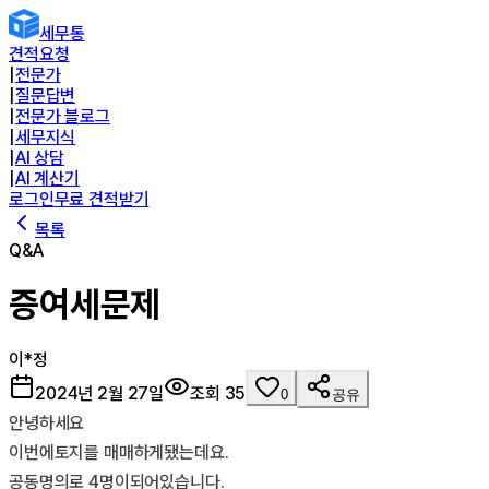
세무통
견적요청
|
전문가
|
질문답변
|
전문가 블로그
|
세무지식
|
AI 상담
|
AI 계산기
로그인
무료 견적받기
목록
Q&A
증여세문제
이*정
2024년 2월 27일
조회
35
0
공유
안녕하세요 

이번에토지를 매매하게됐는데요.

공동명의로 4명이되어있습니다.
