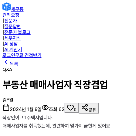
세무통
견적요청
|
전문가
|
질문답변
|
전문가 블로그
|
세무지식
|
AI 상담
|
AI 계산기
로그인
무료 견적받기
목록
Q&A
부동산 매매사업자 직장겸업
김*원
2024년 1월 9일
조회
62
0
공유
직장인이고 1주택자입니다. 

매매사업자를 취득했는데, 관련하여 몇가지 금한게 있어요 
