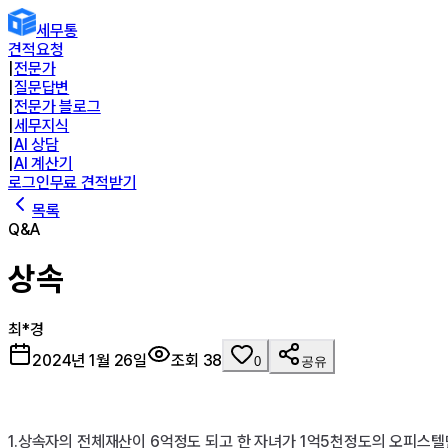
세무통
견적요청
|
전문가
|
질문답변
|
전문가 블로그
|
세무지식
|
AI 상담
|
AI 계산기
로그인
무료 견적받기
목록
Q&A
상속
최*경
2024년 1월 26일
조회
38
0
공유
1.상속자의 전체재산이 6억정도 되고 한 자녀가 1억5천정도의 오피스텔