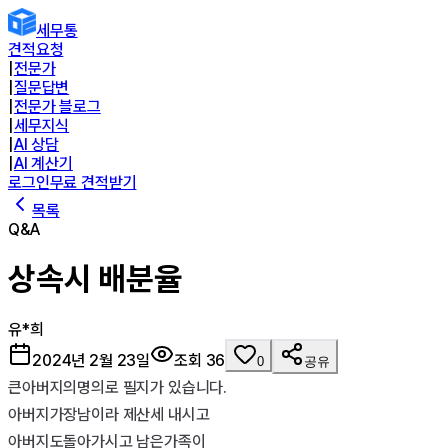
세무통
견적요청
|
전문가
|
질문답변
|
전문가 블로그
|
세무지식
|
AI 상담
|
AI 계산기
로그인
무료 견적받기
목록
Q&A
상속시 배분율
유*희
2024년 2월 23일
조회
36
0
공유
큰아버지의명의로 필지가 있습니다.

아버지가장남이라 제산세 내시고

아버지도돌아가시고 남은가족이
