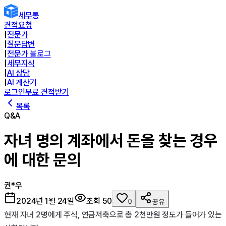
세무통
견적요청
|
전문가
|
질문답변
|
전문가 블로그
|
세무지식
|
AI 상담
|
AI 계산기
로그인
무료 견적받기
목록
Q&A
자녀 명의 계좌에서 돈을 찾는 경우
에 대한 문의
권*우
2024년 1월 24일
조회
50
0
공유
현재 자녀 2명에게 주식, 연금저축으로 총 2천만원 정도가 들어가 있는 