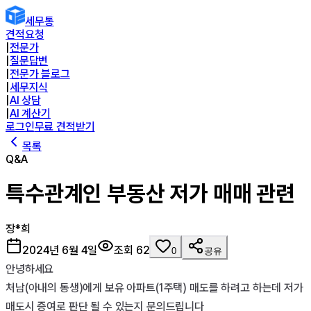
세무통
견적요청
|
전문가
|
질문답변
|
전문가 블로그
|
세무지식
|
AI 상담
|
AI 계산기
로그인
무료 견적받기
목록
Q&A
특수관계인 부동산 저가 매매 관련
장*희
2024년 6월 4일
조회
62
0
공유
안녕하세요

처남(아내의 동생)에게 보유 아파트(1주택) 매도를 하려고 하는데 저가 
매도시 증여로 판단 될 수 있는지 문의드립니다
