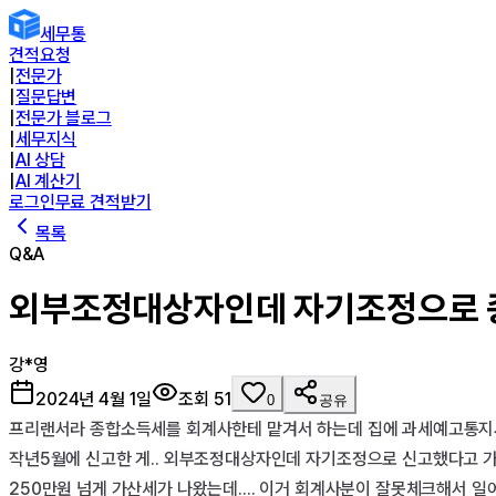
세무통
견적요청
|
전문가
|
질문답변
|
전문가 블로그
|
세무지식
|
AI 상담
|
AI 계산기
로그인
무료 견적받기
목록
Q&A
외부조정대상자인데 자기조정으로 
강*영
2024년 4월 1일
조회
51
0
공유
프리랜서라 종합소득세를 회계사한테 맡겨서 하는데 집에 과세예고통지서
작년5월에 신고한 게.. 외부조정대상자인데 자기조정으로 신고했다고 가산세
250만원 넘게 가산세가 나왔는데.... 이거 회계사분이 잘못체크해서 일