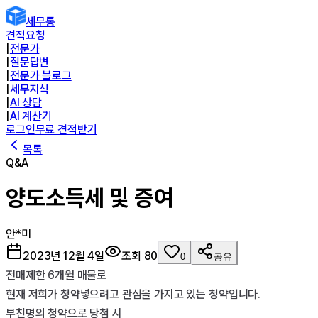
세무통
견적요청
|
전문가
|
질문답변
|
전문가 블로그
|
세무지식
|
AI 상담
|
AI 계산기
로그인
무료 견적받기
목록
Q&A
양도소득세 및 증여
안*미
2023년 12월 4일
조회
80
0
공유
전매제한 6개월 매물로

현재 저희가 청약넣으려고 관심을 가지고 있는 청약입니다.

부친명의 청약으로 당첨 시
