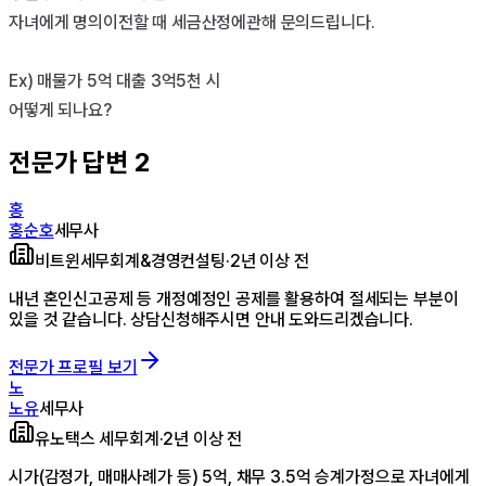
자녀에게 명의이전할 때 세금산정에관해 문의드립니다.

Ex) 매물가 5억 대출 3억5천 시

어떻게 되나요?
전문가 답변
2
홍
홍순호
세무사
비트윈세무회계&경영컨설팅
·
2년 이상 전
내년 혼인신고공제 등 개정예정인 공제를 활용하여 절세되는 부분이
있을 것 같습니다. 상담신청해주시면 안내 도와드리겠습니다.
전문가 프로필 보기
노
노유
세무사
유노택스 세무회계
·
2년 이상 전
시가(감정가, 매매사례가 등) 5억, 채무 3.5억 승계가정으로 자녀에게