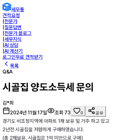
세무통
견적요청
|
전문가
|
질문답변
|
전문가 블로그
|
세무지식
|
AI 상담
|
AI 계산기
로그인
무료 견적받기
목록
Q&A
시골집 양도소득세 문의
김*희
2024년 11월 17일
조회
73
0
공유
경기도 비조정지역에 아파트 1채 보유 및 거주 하고 있고 

2년전 시골집을 저렴하게 구매하였습니다.

(총 2채보유, 시골집은 1억 미만으로 구매)
