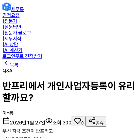
세무통
견적요청
|
전문가
|
질문답변
|
전문가 블로그
|
세무지식
|
AI 상담
|
AI 계산기
로그인
무료 견적받기
목록
Q&A
반프리에서 개인사업자등록이 유리
할까요?
이*용
2026년 1월 27일
조회
300
0
공유
우선 지금 조건이 반프리고
