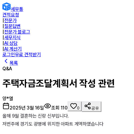
세무통
견적요청
|
전문가
|
질문답변
|
전문가 블로그
|
세무지식
|
AI 상담
|
AI 계산기
로그인
무료 견적받기
목록
Q&A
주택자금조달계획서 작성 관련
양*열
2025년 3월 16일
조회
110
0
공유
올해 9월 결혼하는 신랑 신부입니다.

저번주에 경기도 광명에 위치한 아파트 계역하였습니다
