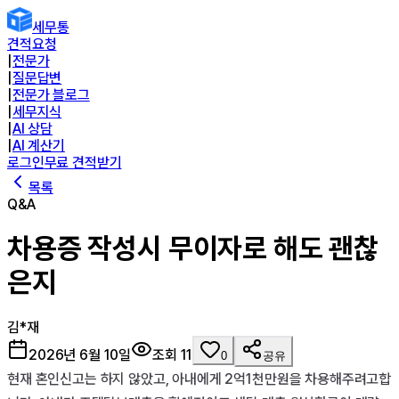
세무통
견적요청
|
전문가
|
질문답변
|
전문가 블로그
|
세무지식
|
AI 상담
|
AI 계산기
로그인
무료 견적받기
목록
Q&A
차용증 작성시 무이자로 해도 괜찮
은지
김*재
2026년 6월 10일
조회
11
0
공유
현재 혼인신고는 하지 않았고, 아내에게 2억1천만원을 차용해주려고합