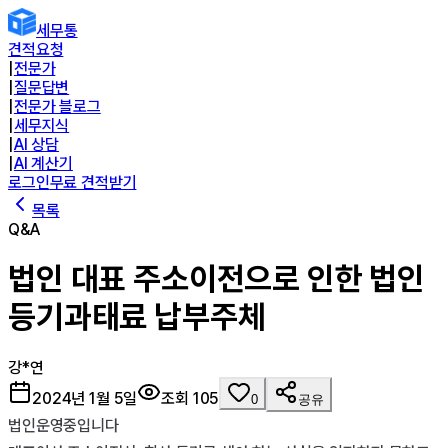
세무통
견적요청
|
전문가
|
질문답변
|
전문가 블로그
|
세무지식
|
AI 상담
|
AI 계산기
로그인
무료 견적받기
목록
Q&A
법인 대표 주소이전으로 인한 법인
등기과태료 납부주체
강*연
2024년 1월 5일
조회
105
0
공유
법인운영중입니다
