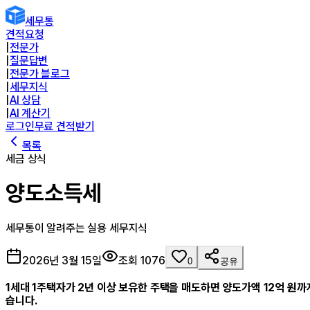
세무통
견적요청
|
전문가
|
질문답변
|
전문가 블로그
|
세무지식
|
AI 상담
|
AI 계산기
로그인
무료 견적받기
목록
세금 상식
양도소득세
세무통이 알려주는 실용 세무지식
2026년 3월 15일
조회
1076
0
공유
1세대 1주택자가 2년 이상 보유한 주택을 매도하면 양도가액 12억 원
습니다.