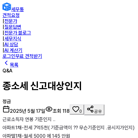
세무통
견적요청
|
전문가
|
질문답변
|
전문가 블로그
|
세무지식
|
AI 상담
|
AI 계산기
로그인
무료 견적받기
목록
Q&A
종소세 신고대상인지
정금
2025년 5월 17일
조회
118
0
공유
근로소득자 연봉 기준인지 ..

아파트1채-전세 7억5천( 기준금액이 ?? 무슨기준인지 .공시지가인지)

아파텔1채-월세 5000 에 145 만원
