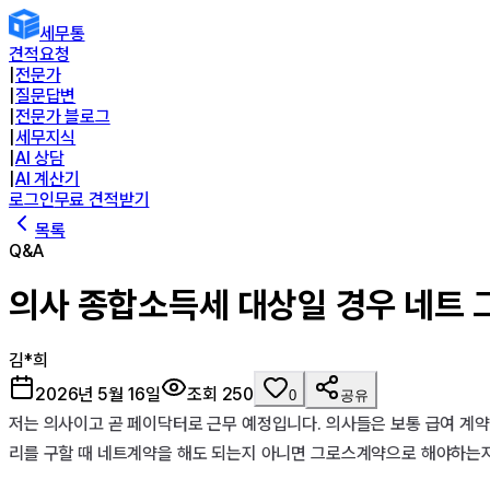
세무통
견적요청
|
전문가
|
질문답변
|
전문가 블로그
|
세무지식
|
AI 상담
|
AI 계산기
로그인
무료 견적받기
목록
Q&A
의사 종합소득세 대상일 경우 네트 
김*희
2026년 5월 16일
조회
250
0
공유
저는 의사이고 곧 페이닥터로 근무 예정입니다. 의사들은 보통 급여 계약
리를 구할 때 네트계약을 해도 되는지 아니면 그로스계약으로 해야하는지