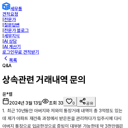
세무통
견적요청
|
전문가
|
질문답변
|
전문가 블로그
|
세무지식
|
AI 상담
|
AI 계산기
로그인
무료 견적받기
목록
Q&A
상속관련 거래내역 문의
윤*렬
2024년 3월 13일
조회
33
0
공유
1.  최근 10년동안 아버지와 저와의 통장거래 내역이 총 3억정도 있는
데 제가 아파트 재건축 과정에서 받은돈을 관리하다가 입주시에 다시 
아버지 통장으로 입금한것으로 증빙이 대부분 가능한데 약 3천만원은 