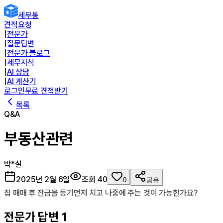
세무통
견적요청
|
전문가
|
질문답변
|
전문가 블로그
|
세무지식
|
AI 상담
|
AI 계산기
로그인
무료 견적받기
목록
Q&A
부동산관련
박*설
2025년 2월 6일
조회
40
0
공유
집 매매 후 잔금을 등기먼저 치고 나중에 주는 것이 가능한가요?
전문가 답변
1