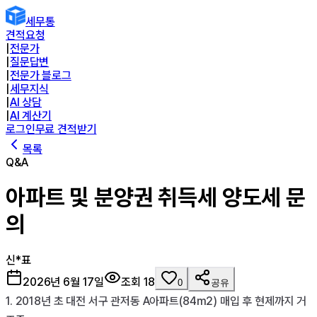
세무통
견적요청
|
전문가
|
질문답변
|
전문가 블로그
|
세무지식
|
AI 상담
|
AI 계산기
로그인
무료 견적받기
목록
Q&A
아파트 및 분양권 취득세 양도세 문
의
신*표
2026년 6월 17일
조회
18
0
공유
1. 2018년 초 대전 서구 관저동 A아파트(84m2) 매입 후 현제까지 거