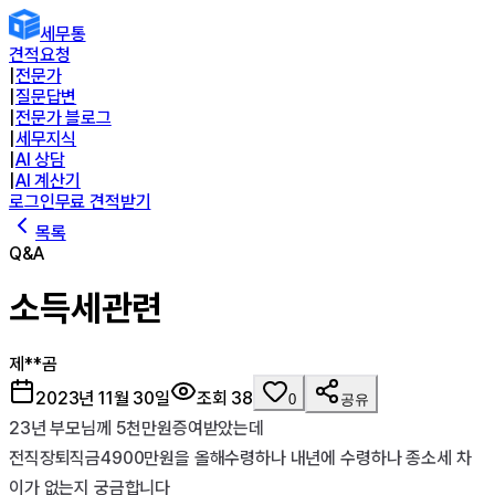
세무통
견적요청
|
전문가
|
질문답변
|
전문가 블로그
|
세무지식
|
AI 상담
|
AI 계산기
로그인
무료 견적받기
목록
Q&A
소득세관련
제**곰
2023년 11월 30일
조회
38
0
공유
23년 부모님께 5천만원증여받았는데 

전직장퇴직금4900만원을 올해수령하나 내년에 수령하나 종소세 차
이가 없는지 궁금합니다