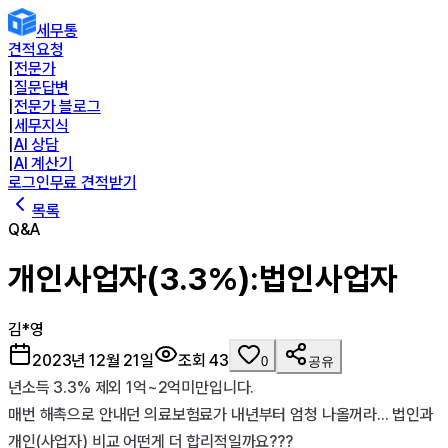
세무통
견적요청
|
전문가
|
질문답변
|
전문가 블로그
|
세무지식
|
AI 상담
|
AI 계산기
로그인
무료 견적받기
목록
Q&A
개인사업자(3.3%):법인사업자
김*영
2023년 12월 21일
조회
43
0
공유
년소득 3.3% 제외 1억~2억미만입니다.

매번 해촉으로 안내던 의료보험료가 내년부터 엄청 나올꺼라... 법인과 
개인(사업자) 비교 어떤게 더 합리적일까요???