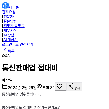
세무통
견적요청
|
전문가
|
질문답변
|
전문가 블로그
|
세무지식
|
AI 상담
|
AI 계산기
로그인
무료 견적받기
목록
Q&A
통신판매업 접대비
마**일
2024년 2월 26일
조회
30
0
공유
통신판매업 영위중입니다.

통신판매업도 접대비 계상가능한가요?
