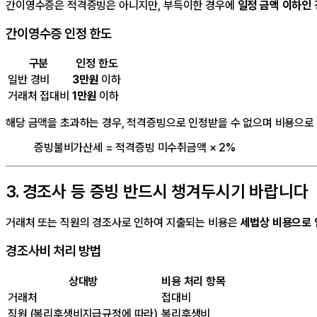
간이영수증은 적격증빙은 아니지만, 부득이한 경우에
일정 금액 이하인 
간이영수증 인정 한도
구분
인정 한도
일반 경비
3만원
이하
거래처 접대비
1만원
이하
해당 금액을 초과하는 경우, 적격증빙으로 인정받을 수 없으며 비용으
증빙불비가산세 = 적격증빙 미수취금액 × 2%
3. 경조사 등 증빙 반드시 챙겨두시기 바랍니다
거래처 또는 직원의 경조사로 인하여 지출되는 비용은
세법상 비용으로 
경조사비 처리 방법
상대방
비용 처리 항목
거래처
접대비
직원 (복리후생비지급규정에 따라)
복리후생비