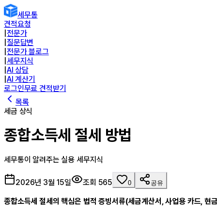
세무통
견적요청
|
전문가
|
질문답변
|
전문가 블로그
|
세무지식
|
AI 상담
|
AI 계산기
로그인
무료 견적받기
목록
세금 상식
종합소득세 절세 방법
세무통이 알려주는 실용 세무지식
2026년 3월 15일
조회
565
0
공유
종합소득세 절세의 핵심은 법적 증빙서류(세금계산서, 사업용 카드, 현금