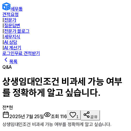
세무통
견적요청
|
전문가
|
질문답변
|
전문가 블로그
|
세무지식
|
AI 상담
|
AI 계산기
로그인
무료 견적받기
목록
Q&A
상생임대인조건 비과세 가능 여부
를 정확하게 알고 싶습니다.
전*현
2025년 7월 25일
조회
116
1
공유
상생임대인조건 비과세 가능 여부를 정확하게 알고 싶습니다.