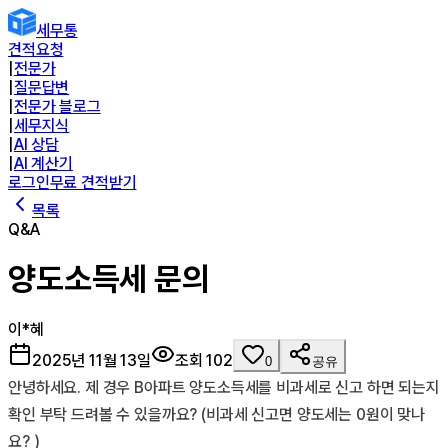
세무통
견적요청
|
전문가
|
질문답변
|
전문가 블로그
|
세무지식
|
AI 상담
|
AI 계산기
로그인
무료 견적받기
목록
Q&A
양도소득세 문의
이*혜
2025년 11월 13일
조회
102
0
공유
안녕하세요. 제 경우 B아파트 양도소득세를 비과세로 신고 하면 되는지 
확인 부탁 드려볼 수 있을까요? (비과세 신고면 양도세는 0원이 맞나
요? )
