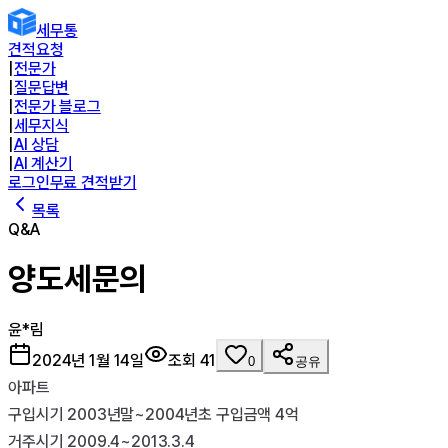
세무통
견적요청
|
전문가
|
질문답변
|
전문가 블로그
|
세무지식
|
AI 상담
|
AI 계산기
로그인
무료 견적받기
목록
Q&A
양도세문의
윤*림
2024년 1월 14일
조회
41
0
공유
아파트

구입시기 2003년말~2004년초 구입금액 4억

거주시기 2009.4~2013.3.4
