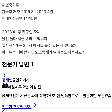
재건축이주

완공후 거주 2019.3~2023.4월

매매예정금액 14억5천

2023.4 1주택 구입 5억

물건 둘다 서울 송파구 입니다.

일시적 1가구 2주택 혜택을 볼수 있는거 맞나요?

아파트를 매매할시 양도소득세가 얼마정도 나올까요?
전문가 답변
1
정
정재현
공인회계사
더원세무
·
2년 이상 전
공제요건은 서류를 봐야 정확하겠지만 말씀만으로는 불분명한 부분있습니
전문가 프로필 보기