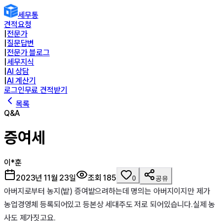
세무통
견적요청
|
전문가
|
질문답변
|
전문가 블로그
|
세무지식
|
AI 상담
|
AI 계산기
로그인
무료 견적받기
목록
Q&A
증여세
이*훈
2023년 11월 23일
조회
185
0
공유
아버지로부터 농지(밭) 증여밭으려하는데 명의는 아버지이지만 제가 
농업경영체 등록되어있고 등본상 세대주도 저로 되어있습니다.실제 농
사도 제가짓고요.
