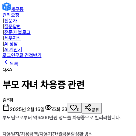
세무통
견적요청
|
전문가
|
질문답변
|
전문가 블로그
|
세무지식
|
AI 상담
|
AI 계산기
로그인
무료 견적받기
목록
Q&A
부모 자녀 차용증 관련
김*겸
2025년 2월 16일
조회
33
0
공유
부모님으로부터 약6400만원 정도를 차용증으로 빌리려합니다.

차용일자/차용금액/차용기간/원금분할상환 방식
