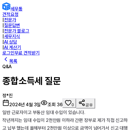
세무통
견적요청
|
전문가
|
질문답변
|
전문가 블로그
|
세무지식
|
AI 상담
|
AI 계산기
로그인
무료 견적받기
목록
Q&A
종합소득세 질문
정*진
2024년 4월 3일
조회
36
0
공유
일반 근로자이고 부동산 임대 수입이 있습니다. 

작년까지는 임대 수입이 2천만원 이하라 간편 장부로 제가 직접 신고하
고 납부 했는데 올해부터 2천만원 이상으로 금액이 넘어가서 신고 대행