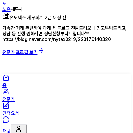
노
노유
세무사
유노택스 세무회계
·
2년 이상 전
가족간 거래 관련하여 아래 제 블로그 전달드리오니 참고부탁드리고,
상담 등 진행 원하시면 상담신청부탁드립니다^^
https://blog.naver.com/nytax0219/223179140320
전문가 프로필 보기
홈
전문가
견적요청
채팅