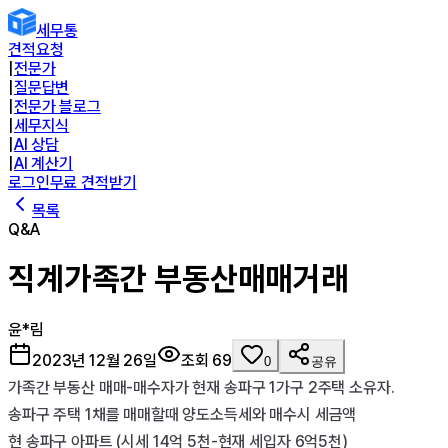
세무통
견적요청
|
전문가
|
질문답변
|
전문가 블로그
|
세무지식
|
AI 상담
|
AI 계산기
로그인
무료 견적받기
목록
Q&A
직계가족간 부동산매매거래
윤*림
2023년 12월 26일
조회
69
0
공유
가족간 부동산 매매-매수자가 현재 송파구 1가구 2주택 소유자.

송파구 주택 1채를 매매할때 양도소득세와 매수시 세금액

현 송파구 아파트 (시세 14억 5천-현재 세입자 6억5천)
