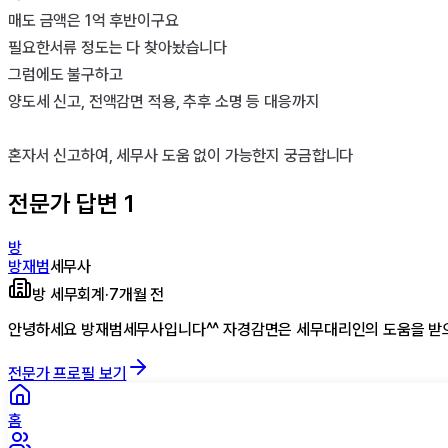
매도 금액은 1억 후반이구요

필요한서류 정도는 다 찾아놨습니다

그럼에도 불구하고

양도세 신고, 전액감면 적용, 추후 소명 등 대응까지

혼자서 신고하여, 세무사 도움 없이 가능한지 궁금합니다
전문가 답변
1
방
방재범
세무사
방 세무회계
·
7개월 전
안녕하세요 방재범세무사입니다^^ 자경감면은 세무대리인의 도움을 받으셔
전문가 프로필 보기
홈