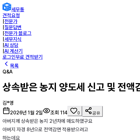
세무통
견적요청
|
전문가
|
질문답변
|
전문가 블로그
|
세무지식
|
AI 상담
|
AI 계산기
로그인
무료 견적받기
목록
Q&A
상속받은 농지 양도세 신고 및 전액
김*영
2026년 1월 2일
조회
114
0
공유
아버지께 상속받은 농지 2년차에 매도하였구요

아버지 자경 8년으로 전액감면 적용받으려고

하는데요 
