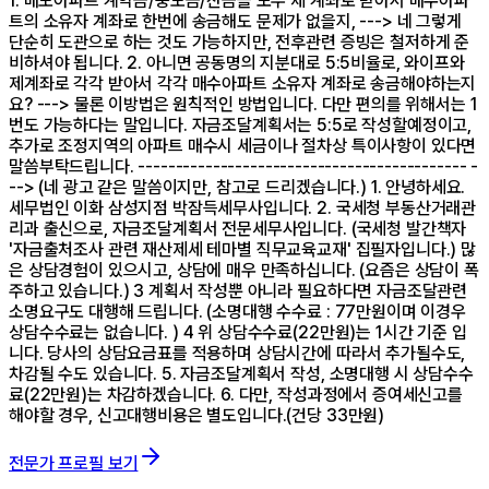
1. 매도아파트 계약금/중도금/잔금을 모두 제 계좌로 받아서 매수아파
트의 소유자 계좌로 한번에 송금해도 문제가 없을지, ---> 네 그렇게
단순히 도관으로 하는 것도 가능하지만, 전후관련 증빙은 철저하게 준
비하셔야 됩니다. 2. 아니면 공동명의 지분대로 5:5비율로, 와이프와
제계좌로 각각 받아서 각각 매수아파트 소유자 계좌로 송금해야하는지
요? ---> 물론 이방법은 원칙적인 방법입니다. 다만 편의를 위해서는 1
번도 가능하다는 말입니다. 자금조달계획서는 5:5로 작성할예정이고,
추가로 조정지역의 아파트 매수시 세금이나 절차상 특이사항이 있다면
말씀부탁드립니다. -------------------------------------------- -
--> (네 광고 같은 말씀이지만, 참고로 드리겠습니다.) 1. 안녕하세요.
세무법인 이화 삼성지점 박잠득세무사입니다. 2. 국세청 부동산거래관
리과 출신으로, 자금조달계획서 전문세무사입니다. (국세청 발간책자
'자금출처조사 관련 재산제세 테마별 직무교육교재' 집필자입니다.) 많
은 상담경험이 있으시고, 상담에 매우 만족하십니다. (요즘은 상담이 폭
주하고 있습니다.) 3 계획서 작성뿐 아니라 필요하다면 자금조달관련
소명요구도 대행해 드립니다. (소명대행 수수료 : 77만원이며 이경우
상담수수료는 없습니다. ) 4 위 상담수수료(22만원)는 1시간 기준 입
니다. 당사의 상담요금표를 적용하며 상담시간에 따라서 추가될수도,
차감될 수도 있습니다. 5. 자금조달계획서 작성, 소명대행 시 상담수수
료(22만원)는 차감하겠습니다. 6. 다만, 작성과정에서 증여세신고를
해야할 경우, 신고대행비용은 별도입니다.(건당 33만원)
전문가 프로필 보기