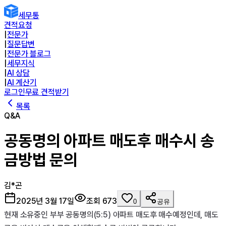
세무통
견적요청
|
전문가
|
질문답변
|
전문가 블로그
|
세무지식
|
AI 상담
|
AI 계산기
로그인
무료 견적받기
목록
Q&A
공동명의 아파트 매도후 매수시 송
금방법 문의
김*곤
2025년 3월 17일
조회
673
0
공유
현재 소유중인 부부 공동명의(5:5) 아파트 매도후 매수예정인데, 매도