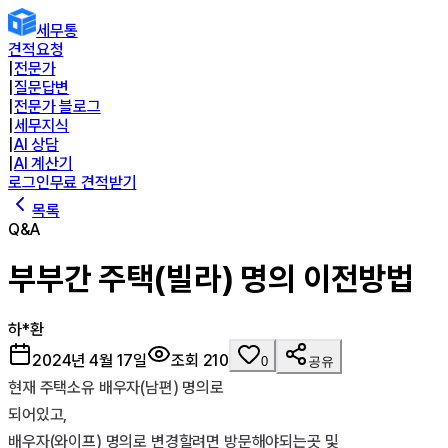
세무통
견적요청
|
전문가
|
질문답변
|
전문가 블로그
|
세무지식
|
AI 상담
|
AI 계산기
로그인
무료 견적받기
목록
Q&A
부부간 주택(빌라) 명의 이전방법
하*환
2024년 4월 17일
조회
210
0
공유
현재 주택소유 배우자(남편) 명의로

되어있고,

배우자(와이프) 명의로 변경할려면 방문해야되는곳 및
