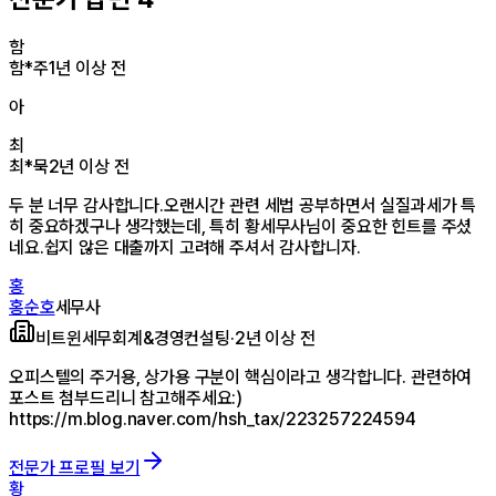
함
함*주
1년 이상 전
아
최
최*묵
2년 이상 전
두 분 너무 감사합니다.오랜시간 관련 세법 공부하면서 실질과세가 특
히 중요하겠구나 생각했는데, 특히 황세무사님이 중요한 힌트를 주셨
네요.쉽지 않은 대출까지 고려해 주셔서 감사합니자.
홍
홍순호
세무사
비트윈세무회계&경영컨설팅
·
2년 이상 전
오피스텔의 주거용, 상가용 구분이 핵심이라고 생각합니다. 관련하여
포스트 첨부드리니 참고해주세요:)
https://m.blog.naver.com/hsh_tax/223257224594
전문가 프로필 보기
황