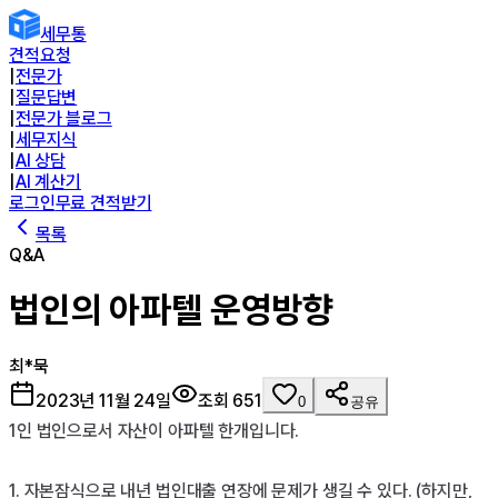
세무통
견적요청
|
전문가
|
질문답변
|
전문가 블로그
|
세무지식
|
AI 상담
|
AI 계산기
로그인
무료 견적받기
목록
Q&A
법인의 아파텔 운영방향
최*묵
2023년 11월 24일
조회
651
0
공유
1인 법인으로서 자산이 아파텔 한개입니다.

1. 자본잠식으로 내년 법인대출 연장에 문제가 생길 수 있다. (하지만, 