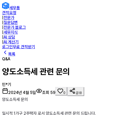
세무통
견적요청
|
전문가
|
질문답변
|
전문가 블로그
|
세무지식
|
AI 상담
|
AI 계산기
로그인
무료 견적받기
목록
Q&A
양도소득세 관련 문의
민*기
2024년 4월 5일
조회
59
0
공유
양도소득세 문의

일시적 1가구 2주택자 로서 양도소득세 관련 문의 드립니다.
