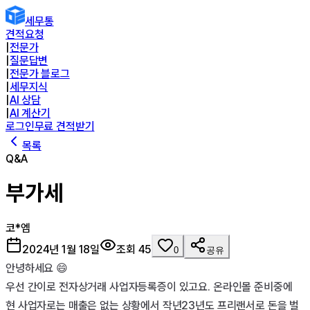
세무통
견적요청
|
전문가
|
질문답변
|
전문가 블로그
|
세무지식
|
AI 상담
|
AI 계산기
로그인
무료 견적받기
목록
Q&A
부가세
코*엠
2024년 1월 18일
조회
45
0
공유
안녕하세요 😄 

우선 간이로 전자상거래 사업자등록증이 있고요. 온라인몰 준비중에 
현 사업자로는 매출은 없는 상황에서 작년23년도 프리랜서로 돈을 벌