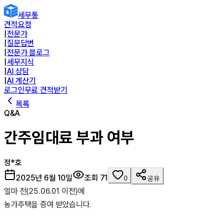
세무통
견적요청
|
전문가
|
질문답변
|
전문가 블로그
|
세무지식
|
AI 상담
|
AI 계산기
로그인
무료 견적받기
목록
Q&A
간주임대료 부과 여부
정*호
2025년 6월 10일
조회
71
0
공유
얼마 전(25.06.01 이전)에

농가주택을 증여 받았습니다.
