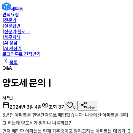
세무통
견적요청
|
전문가
|
질문답변
|
전문가 블로그
|
세무지식
|
AI 상담
|
AI 계산기
로그인
무료 견적받기
목록
Q&A
양도세 문의ㅣ
서*란
2024년 3월 4일
조회
37
0
공유
5년전 아파트를 한달간격으로 매입했습니다  나중에산 아파트를 팔려
고 하는데 양도세가 얼마나 나올까요?

먼저 매입한 아파는는 현재 거주중이고 팔려고하는 아파트는 매입가  3