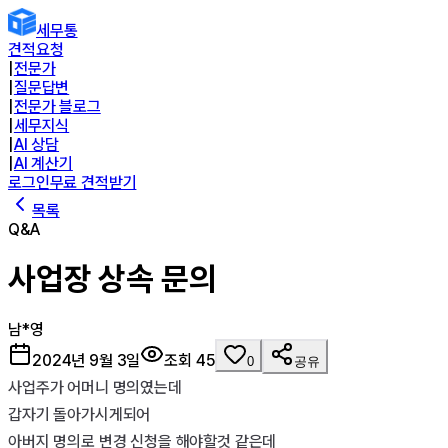
세무통
견적요청
|
전문가
|
질문답변
|
전문가 블로그
|
세무지식
|
AI 상담
|
AI 계산기
로그인
무료 견적받기
목록
Q&A
사업장 상속 문의
남*영
2024년 9월 3일
조회
45
0
공유
사업주가 어머니 명의였는데

갑자기 돌아가시게되어

아버지 명의로 변경 신청을 해야할것 같은데
