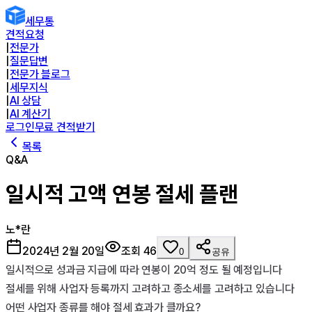
세무통
견적요청
|
전문가
|
질문답변
|
전문가 블로그
|
세무지식
|
AI 상담
|
AI 계산기
로그인
무료 견적받기
목록
Q&A
일시적 고액 연봉 절세 플랜
노*란
2024년 2월 20일
조회
46
0
공유
일시적으로 성과금 지급에 따라 연봉이 20억 정도 될 예정입니다

절세를 위해 사업자 등록까지 고려하고 종소세를 고려하고 있습니다

어떤 사업자 종류를 해야 절세 효과가 클까요?
