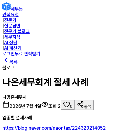
세무통
견적요청
|
전문가
|
질문답변
|
전문가 블로그
|
세무지식
|
AI 상담
|
AI 계산기
로그인
무료 견적받기
목록
블로그
나온세무회계 절세 사례
나영훈
세무사
2026년 7월 4일
조회
2
0
공유
업종별 절세사례
https://blog.naver.com/naontax/224329214052