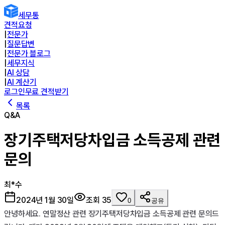
세무통
견적요청
|
전문가
|
질문답변
|
전문가 블로그
|
세무지식
|
AI 상담
|
AI 계산기
로그인
무료 견적받기
목록
Q&A
장기주택저당차입금 소득공제 관련
문의
최*수
2024년 1월 30일
조회
35
0
공유
안녕하세요. 연말정산 관련 장기주택저당차입금 소득공제 관련 문의드