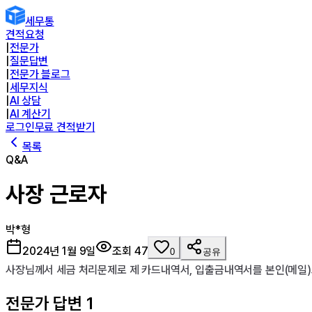
세무통
견적요청
|
전문가
|
질문답변
|
전문가 블로그
|
세무지식
|
AI 상담
|
AI 계산기
로그인
무료 견적받기
목록
Q&A
사장 근로자
박*형
2024년 1월 9일
조회
47
0
공유
사장님께서 세금 처리문제로 제 카드내역서, 입출금내역서를 본인(메일
전문가 답변
1