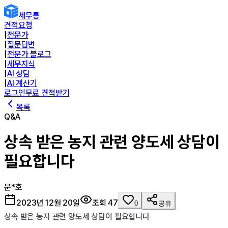
세무통
견적요청
|
전문가
|
질문답변
|
전문가 블로그
|
세무지식
|
AI 상담
|
AI 계산기
로그인
무료 견적받기
목록
Q&A
상속 받은 농지 관련 양도세 상담이
필요합니다
문*호
2023년 12월 20일
조회
47
0
공유
상속 받은 농지 관련 양도세 상담이 필요합니다