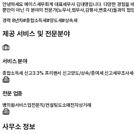
안녕하세요 에이스세무회계 대표세무사 김대영입니다. 다양한 경험을 바
뿐만이 아닌 각 분야의 전문가(노무사,법무사,감평사,변호사)들과의 
경력
8
년차
#
종합소득세
#
양도세
#
상속세
제공 서비스 및 전문분야
서비스 분야
종합소득세 신고
3.3% 프리랜서 신고
양도/상속/증여세 신고
세무조사
세
전문 업종
병의원
서비스업
전문직/컨설팅
도소매
전자상거래
사무소 정보