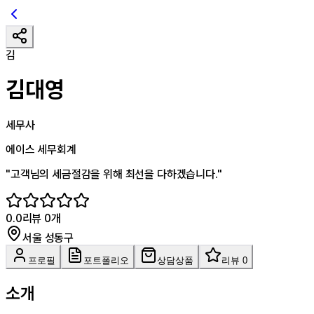
김
김대영
세무사
에이스 세무회계
"
고객님의 세금절감을 위해 최선을 다하겠습니다.
"
0.0
리뷰
0
개
서울 성동구
프로필
포트폴리오
상담상품
리뷰 0
소개