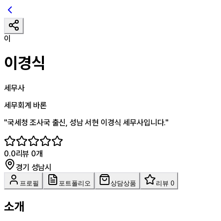
이
이경식
세무사
세무회계 바론
"
국세청 조사국 출신, 성남 서현 이경식 세무사입니다.
"
0.0
리뷰
0
개
경기 성남시
프로필
포트폴리오
상담상품
리뷰 0
소개