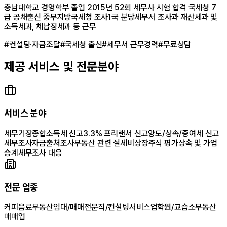
충남대학교 경영학부 졸업 2015년 52회 세무사 시험 합격 국세청 7
급 공채출신 중부지방국세청 조사1국 분당세무서 조사과 재산세과 및
소득세과, 체납징세과 등 근무
#
컨설팅·자금조달
#
국세청 출신
#
세무서 근무경력
#
무료상담
제공 서비스 및 전문분야
서비스 분야
세무기장
종합소득세 신고
3.3% 프리랜서 신고
양도/상속/증여세 신고
세무조사
자금출처조사
부동산 관련 절세
비상장주식 평가
상속 및 가업
승계
세무조사 대응
전문 업종
커피음료
부동산임대/매매
전문직/컨설팅
서비스업
학원/교습소
부동산
매매업