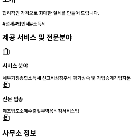
합리적인 가격으로 최대한 절세를 만들어 드립니다.
#
절세
#
법인세
#
소득세
제공 서비스 및 전문분야
서비스 분야
세무기장
종합소득세 신고
비상장주식 평가
상속 및 가업승계
기업자문
전문 업종
제조업
도소매
수출및무역
음식점
서비스업
사무소 정보