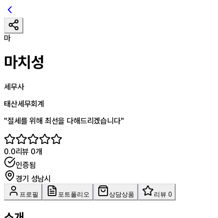
마
마치성
세무사
태산세무회계
"
절세를 위해 최선을 다해드리겠습니다
"
0.0
리뷰
0
개
인증됨
경기 성남시
프로필
포트폴리오
상담상품
리뷰 0
소개