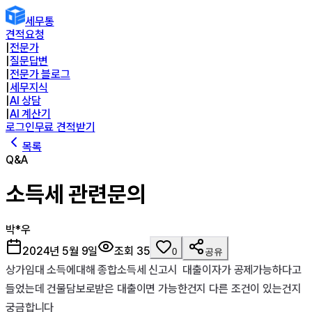
세무통
견적요청
|
전문가
|
질문답변
|
전문가 블로그
|
세무지식
|
AI 상담
|
AI 계산기
로그인
무료 견적받기
목록
Q&A
소득세 관련문의
박*우
2024년 5월 9일
조회
35
0
공유
상가임대 소득에대해 종합소득세 신고시  대출이자가 공제가능하다고 
들었는데 건물담보로받은 대출이면 가능한건지 다른 조건이 있는건지 
궁금합니다
